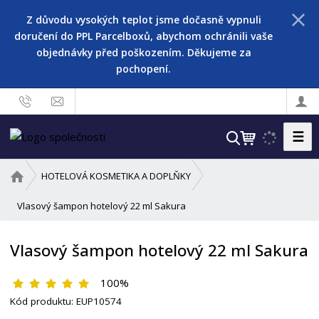
Z důvodu vysokých teplot jsme dočasně vypnuli
doručení do PPL Parcelboxů, abychom ochránili vaše
objednávky před poškozením. Děkujeme za
pochopení.
☰
V
y
h
Ú
HOTELOVÁ KOSMETIKA A DOPLŇKY
l
v
o
Vlasový šampon hotelový 22 ml Sakura
e
d
d
n
a
Vlasový šampon hotelový 22 ml Sakura
í
t
s
100%
t
r
Kód produktu:
EUP10574
a