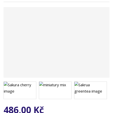
n
a
486,00 Kč