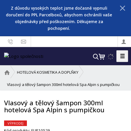
Z důvodu vysokých teplot jsme dočasně vypnuli
doručení do PPL Parcelboxů, abychom ochránili vaše
objednávky před poškozením. Děkujeme za
pochopení.
☰
V
y
h
Ú
HOTELOVÁ KOSMETIKA A DOPLŇKY
l
v
o
Vlasový a tělový šampon 300ml hotelová Spa Alpin s pumpičkou
e
d
d
n
a
Vlasový a tělový šampon 300ml
í
t
hotelová Spa Alpin s pumpičkou
s
t
r
VÝPRODEJ
a
Kód produktu:
EUP10529