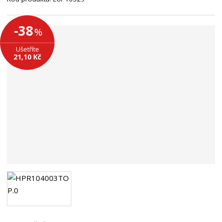
n
a
-38
%
Ušetříte
21,10 Kč