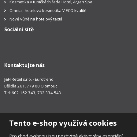
Kosmetika v tubičkách řada Hotel, Argan Spa
Omnia - hotelová kosmetika V ECO kvalitě
Nové vůně na hotelový textil
Sociální sítě
Kontaktujte nás
J&H Retail s.r.o. - Eurotrend
Bělidla 261, 779 00 Olomouc
Tel: 602 162 343, 792 334 543
Tento e-shop využívá cookies
Pro chod e-shopu jsou nezbytně aktivovány esenciální