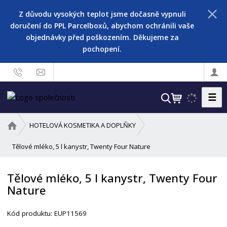
Z důvodu vysokých teplot jsme dočasně vypnuli
doručení do PPL Parcelboxů, abychom ochránili vaše
objednávky před poškozením. Děkujeme za
pochopení.
☰
V
y
h
Ú
HOTELOVÁ KOSMETIKA A DOPLŇKY
l
v
o
Tělové mléko, 5 l kanystr, Twenty Four Nature
e
d
d
n
a
Tělové mléko, 5 l kanystr, Twenty Four
í
t
Nature
s
t
r
Kód produktu:
EUP11569
a