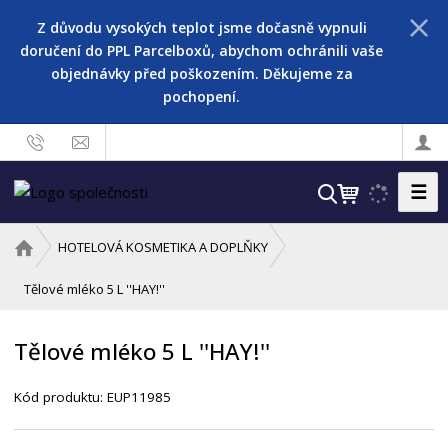
Z důvodu vysokých teplot jsme dočasně vypnuli
doručení do PPL Parcelboxů, abychom ochránili vaše
objednávky před poškozením. Děkujeme za
pochopení.
☰
V
y
h
Ú
HOTELOVÁ KOSMETIKA A DOPLŇKY
l
v
o
Tělové mléko 5 L ''HAY!''
e
d
d
n
a
Tělové mléko 5 L ''HAY!''
í
t
s
Kód produktu:
EUP11985
t
r
a