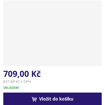
n
a
709,00 Kč
857,89 Kč s DPH
SKLADEM
Vložit do košíku