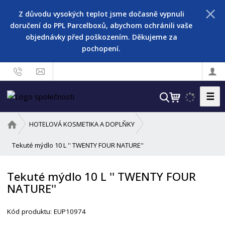
Z důvodu vysokých teplot jsme dočasně vypnuli
doručení do PPL Parcelboxů, abychom ochránili vaše
objednávky před poškozením. Děkujeme za
pochopení.
☰
V
y
h
Ú
HOTELOVÁ KOSMETIKA A DOPLŇKY
l
v
o
Tekuté mýdlo 10 L '' TWENTY FOUR NATURE''
e
d
d
n
a
Tekuté mýdlo 10 L '' TWENTY FOUR
í
t
NATURE''
s
t
r
Kód produktu:
EUP10974
a