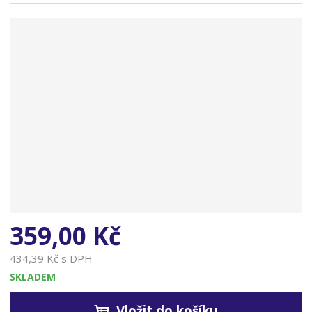
n
a
359,00 Kč
434,39 Kč s DPH
SKLADEM
Vložit do košíku