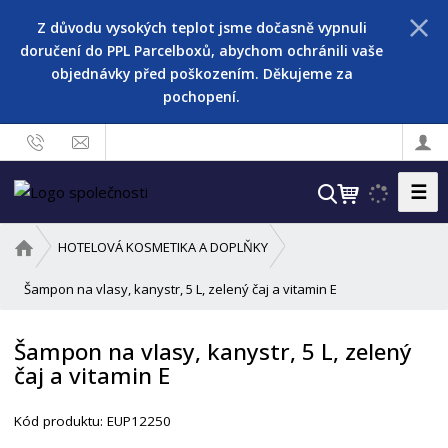
Z důvodu vysokých teplot jsme dočasně vypnuli
doručení do PPL Parcelboxů, abychom ochránili vaše
objednávky před poškozením. Děkujeme za
pochopení.
☰
V
y
h
Ú
HOTELOVÁ KOSMETIKA A DOPLŇKY
l
v
o
Šampon na vlasy, kanystr, 5 L, zelený čaj a vitamin E
e
d
d
n
a
Šampon na vlasy, kanystr, 5 L, zelený
í
t
čaj a vitamin E
s
t
r
Kód produktu:
EUP12250
a