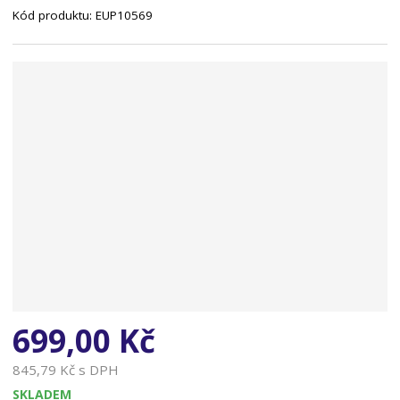
Kód produktu:
EUP10569
n
a
699,00 Kč
845,79 Kč s DPH
SKLADEM