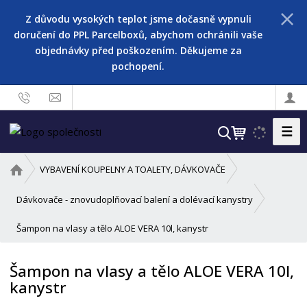
Z důvodu vysokých teplot jsme dočasně vypnuli
doručení do PPL Parcelboxů, abychom ochránili vaše
objednávky před poškozením. Děkujeme za
pochopení.
☰
V
y
h
Ú
VYBAVENÍ KOUPELNY A TOALETY, DÁVKOVAČE
l
v
o
e
Dávkovače - znovudoplňovací balení a dolévací kanystry
d
d
Šampon na vlasy a tělo ALOE VERA 10l, kanystr
n
a
í
t
s
Šampon na vlasy a tělo ALOE VERA 10l,
t
kanystr
r
a