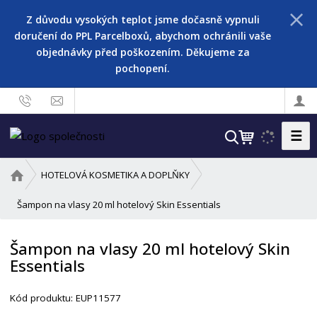
Z důvodu vysokých teplot jsme dočasně vypnuli
doručení do PPL Parcelboxů, abychom ochránili vaše
objednávky před poškozením. Děkujeme za
pochopení.
☰
V
y
h
Ú
HOTELOVÁ KOSMETIKA A DOPLŇKY
l
v
o
Šampon na vlasy 20 ml hotelový Skin Essentials
e
d
d
n
a
Šampon na vlasy 20 ml hotelový Skin
í
t
Essentials
s
t
r
Kód produktu:
EUP11577
a