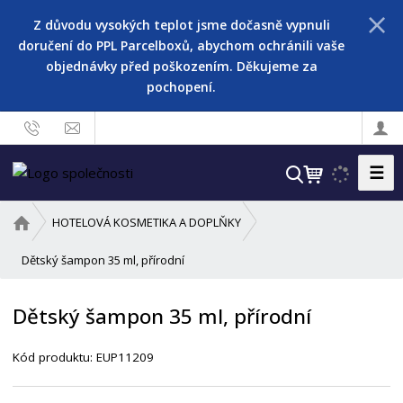
Z důvodu vysokých teplot jsme dočasně vypnuli
doručení do PPL Parcelboxů, abychom ochránili vaše
objednávky před poškozením. Děkujeme za
pochopení.
☰
V
y
h
Ú
HOTELOVÁ KOSMETIKA A DOPLŇKY
l
v
o
Dětský šampon 35 ml, přírodní
e
d
d
n
a
Dětský šampon 35 ml, přírodní
í
t
s
Kód produktu:
EUP11209
t
r
a