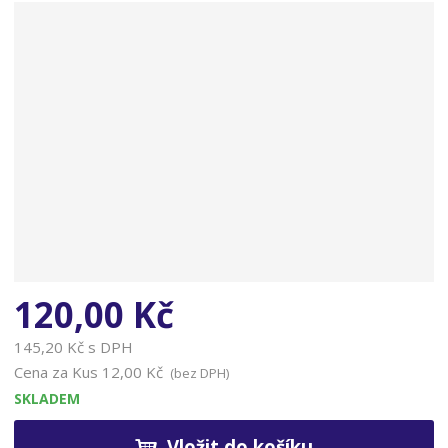
n
a
120,00 Kč
145,20 Kč s DPH
Cena za Kus
12,00 Kč
(bez DPH)
SKLADEM
Vložit do košíku