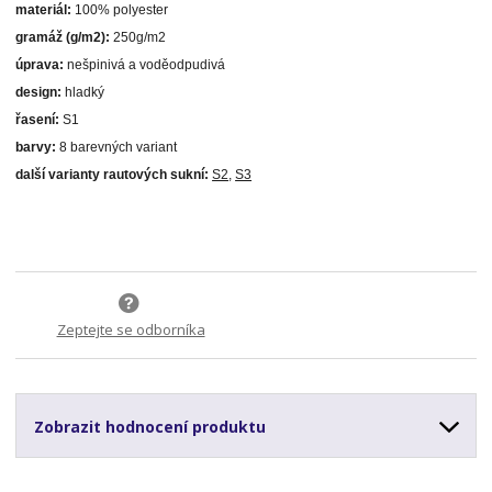
materiál:
100% polyester
gramáž (g/m2):
250g/m2
úprava:
nešpinivá a voděodpudivá
design:
hladký
řasení:
S1
barvy:
8 barevných variant
další varianty rautových sukní:
S2
,
S3
Zeptejte se odborníka
Zobrazit hodnocení produktu