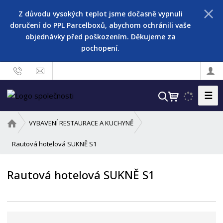
Z důvodu vysokých teplot jsme dočasně vypnuli
doručení do PPL Parcelboxů, abychom ochránili vaše
objednávky před poškozením. Děkujeme za
pochopení.
☰
V
y
h
Ú
VYBAVENÍ RESTAURACE A KUCHYNĚ
l
v
o
Rautová hotelová SUKNĚ S1
e
d
d
n
a
Rautová hotelová SUKNĚ S1
í
t
s
t
r
a