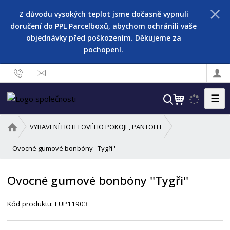
Z důvodu vysokých teplot jsme dočasně vypnuli
doručení do PPL Parcelboxů, abychom ochránili vaše
objednávky před poškozením. Děkujeme za
pochopení.
☰
V
y
h
Ú
VYBAVENÍ HOTELOVÉHO POKOJE, PANTOFLE
l
v
o
Ovocné gumové bonbóny ''Tygři''
e
d
d
n
a
Ovocné gumové bonbóny ''Tygři''
í
t
s
Kód produktu:
EUP11903
t
r
a