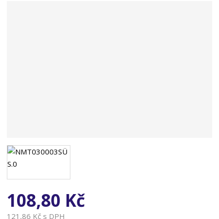
n
a
108,80 Kč
121,86 Kč s DPH