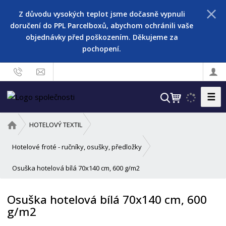
Z důvodu vysokých teplot jsme dočasně vypnuli
doručení do PPL Parcelboxů, abychom ochránili vaše
objednávky před poškozením. Děkujeme za
pochopení.
☰
V
y
h
Ú
HOTELOVÝ TEXTIL
l
v
o
e
Hotelové froté - ručníky, osušky, předložky
d
d
Osuška hotelová bílá 70x140 cm, 600 g/m2
n
a
í
t
s
Osuška hotelová bílá 70x140 cm, 600
t
g/m2
r
a