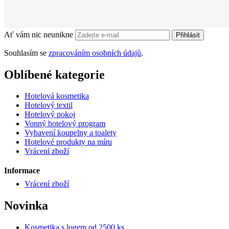
Ať vám nic neunikne
Přihlásit
Souhlasím se
zpracováním osobních údajů
.
Oblíbené kategorie
Hotelová kosmetika
Hotelový textil
Hotelový pokoj
Vonný hotelový program
Vybavení koupelny a toalety
Hotelové produkty na míru
Vrácení zboží
Informace
Vrácení zboží
Novinka
Kosmetika s logem od 2500 ks