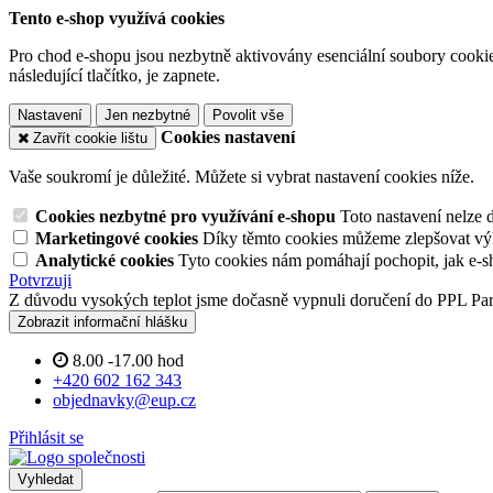
Tento e-shop využívá cookies
Pro chod e-shopu jsou nezbytně aktivovány esenciální soubory cookies
následující tlačítko, je zapnete.
Nastavení
Jen nezbytné
Povolit vše
Cookies nastavení
Zavřít cookie lištu
Vaše soukromí je důležité. Můžete si vybrat nastavení cookies níže.
Cookies nezbytné pro využívání e-shopu
Toto nastavení nelze 
Marketingové cookies
Díky těmto cookies můžeme zlepšovat výko
Analytické cookies
Tyto cookies nám pomáhají pochopit, jak e-s
Potvrzuji
Z důvodu vysokých teplot jsme dočasně vypnuli doručení do PPL Pa
Zobrazit informační hlášku
8.00 -17.00 hod
+420 602 162 343
objednavky@eup.cz
Přihlásit se
Vyhledat