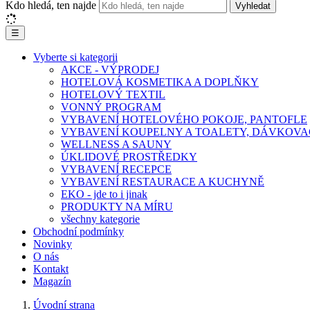
Kdo hledá, ten najde
Vyhledat
☰
Vyberte si kategorii
AKCE - VÝPRODEJ
HOTELOVÁ KOSMETIKA A DOPLŇKY
HOTELOVÝ TEXTIL
VONNÝ PROGRAM
VYBAVENÍ HOTELOVÉHO POKOJE, PANTOFLE
VYBAVENÍ KOUPELNY A TOALETY, DÁVKOVA
WELLNESS A SAUNY
ÚKLIDOVÉ PROSTŘEDKY
VYBAVENÍ RECEPCE
VYBAVENÍ RESTAURACE A KUCHYNĚ
EKO - jde to i jinak
PRODUKTY NA MÍRU
všechny kategorie
Obchodní podmínky
Novinky
O nás
Kontakt
Magazín
Úvodní strana