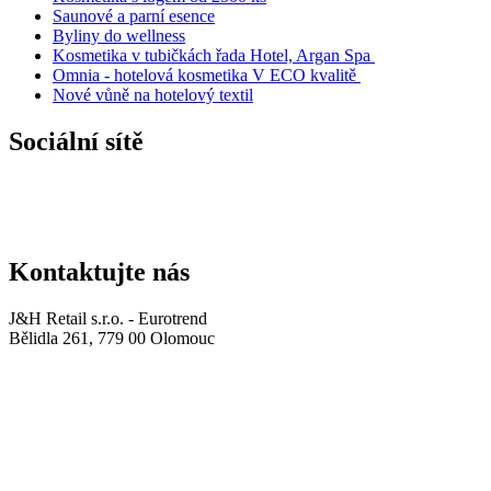
Saunové a parní esence
Byliny do wellness
Kosmetika v tubičkách řada Hotel, Argan Spa
Omnia - hotelová kosmetika V ECO kvalitě
Nové vůně na hotelový textil
Sociální sítě
Kontaktujte nás
J&H Retail s.r.o. - Eurotrend
Bělidla 261, 779 00 Olomouc