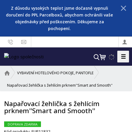
Z důvodu vysokých teplot jsme dočasně vypnuli
doručení do PPL Parcelboxů, abychom ochránili vaše
objednávky před poškozením. Děkujeme za
pochopení.
☰
V
y
h
Ú
VYBAVENÍ HOTELOVÉHO POKOJE, PANTOFLE
l
v
o
Napařovací žehlička s žehlícím prknem''Smart and Smooth''
e
d
d
n
a
Napařovací žehlička s žehlícím
í
t
prknem''Smart and Smooth''
s
t
r
DOPRAVA ZDARMA
a
Kód produktu:
EUP11832