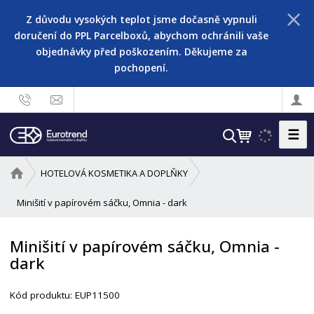
Z důvodu vysokých teplot jsme dočasně vypnuli
doručení do PPL Parcelboxů, abychom ochránili vaše
objednávky před poškozením. Děkujeme za
pochopení.
☰
V
y
h
Ú
HOTELOVÁ KOSMETIKA A DOPLŇKY
l
v
o
Minišití v papírovém sáčku, Omnia - dark
e
d
d
n
a
Minišití v papírovém sáčku, Omnia -
í
t
dark
s
t
r
Kód produktu:
EUP11500
a