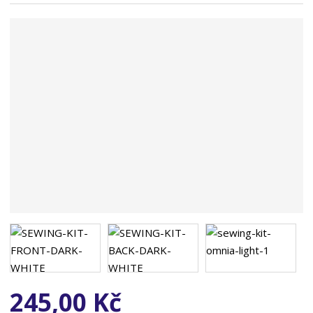
n
a
245,00 Kč