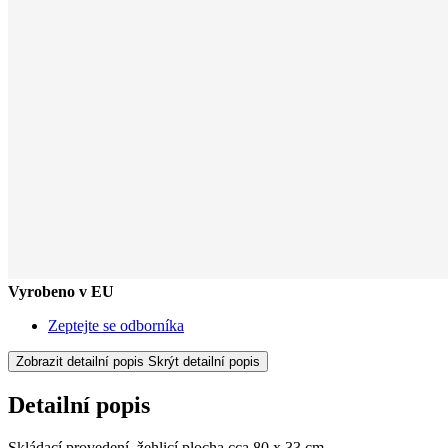
Vyrobeno v EU
Zeptejte se odborníka
Zobrazit detailní popis
Skrýt detailní popis
Detailní popis
Skládací provedení, žehlicí plocha cca 80 x 33 cm