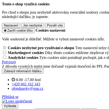
Tento e-shop využívá cookies
Pro chod e-shopu jsou nezbytně aktivovány esenciální soubory cookies
následující tlačítko, je zapnete.
Nastavení
Jen nezbytné
Povolit vše
Cookies nastavení
Zavřít cookie lištu
Vaše soukromí je důležité. Můžete si vybrat nastavení cookies níže.
Cookies nezbytné pro využívání e-shopu
Toto nastavení nelze 
Marketingové cookies
Díky těmto cookies můžeme zlepšovat výko
Analytické cookies
Tyto cookies nám pomáhají pochopit, jak e-s
Potvrzuji
Z důvodu vysokých teplot jsme dočasně vypnuli doručení do PPL Pa
Zobrazit informační hlášku
8.00 -17.00 hod
+420 602 162 343
objednavky@eup.cz
Přihlásit se
Vyhledat