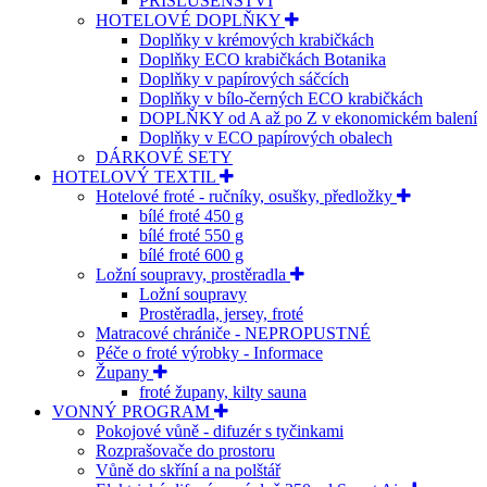
PŘÍSLUŠENSTVÍ
HOTELOVÉ DOPLŇKY
Doplňky v krémových krabičkách
Doplňky ECO krabičkách Botanika
Doplňky v papírových sáčcích
Doplňky v bílo-černých ECO krabičkách
DOPLŇKY od A až po Z v ekonomickém balení
Doplňky v ECO papírových obalech
DÁRKOVÉ SETY
HOTELOVÝ TEXTIL
Hotelové froté - ručníky, osušky, předložky
bílé froté 450 g
bílé froté 550 g
bílé froté 600 g
Ložní soupravy, prostěradla
Ložní soupravy
Prostěradla, jersey, froté
Matracové chrániče - NEPROPUSTNÉ
Péče o froté výrobky - Informace
Župany
froté župany, kilty sauna
VONNÝ PROGRAM
Pokojové vůně - difuzér s tyčinkami
Rozprašovače do prostoru
Vůně do skříní a na polštář