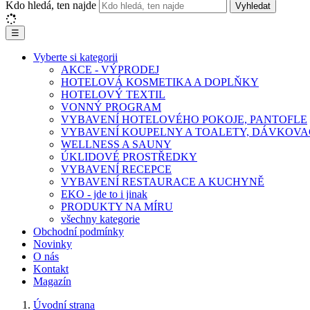
Kdo hledá, ten najde
Vyhledat
☰
Vyberte si kategorii
AKCE - VÝPRODEJ
HOTELOVÁ KOSMETIKA A DOPLŇKY
HOTELOVÝ TEXTIL
VONNÝ PROGRAM
VYBAVENÍ HOTELOVÉHO POKOJE, PANTOFLE
VYBAVENÍ KOUPELNY A TOALETY, DÁVKOVA
WELLNESS A SAUNY
ÚKLIDOVÉ PROSTŘEDKY
VYBAVENÍ RECEPCE
VYBAVENÍ RESTAURACE A KUCHYNĚ
EKO - jde to i jinak
PRODUKTY NA MÍRU
všechny kategorie
Obchodní podmínky
Novinky
O nás
Kontakt
Magazín
Úvodní strana