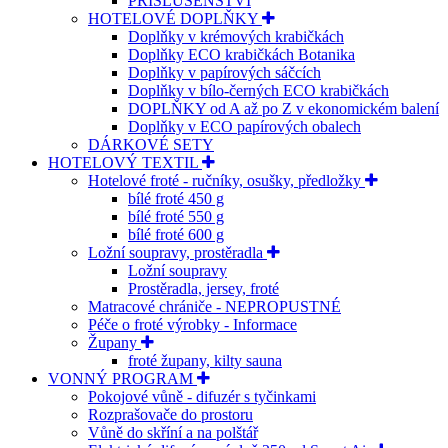
PŘÍSLUŠENSTVÍ
HOTELOVÉ DOPLŇKY
Doplňky v krémových krabičkách
Doplňky ECO krabičkách Botanika
Doplňky v papírových sáčcích
Doplňky v bílo-černých ECO krabičkách
DOPLŇKY od A až po Z v ekonomickém balení
Doplňky v ECO papírových obalech
DÁRKOVÉ SETY
HOTELOVÝ TEXTIL
Hotelové froté - ručníky, osušky, předložky
bílé froté 450 g
bílé froté 550 g
bílé froté 600 g
Ložní soupravy, prostěradla
Ložní soupravy
Prostěradla, jersey, froté
Matracové chrániče - NEPROPUSTNÉ
Péče o froté výrobky - Informace
Župany
froté župany, kilty sauna
VONNÝ PROGRAM
Pokojové vůně - difuzér s tyčinkami
Rozprašovače do prostoru
Vůně do skříní a na polštář