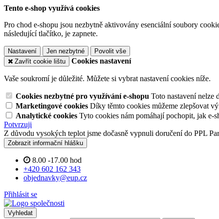
Tento e-shop využívá cookies
Pro chod e-shopu jsou nezbytně aktivovány esenciální soubory cookies
následující tlačítko, je zapnete.
Nastavení
Jen nezbytné
Povolit vše
Cookies nastavení
Zavřít cookie lištu
Vaše soukromí je důležité. Můžete si vybrat nastavení cookies níže.
Cookies nezbytné pro využívání e-shopu
Toto nastavení nelze 
Marketingové cookies
Díky těmto cookies můžeme zlepšovat výko
Analytické cookies
Tyto cookies nám pomáhají pochopit, jak e-s
Potvrzuji
Z důvodu vysokých teplot jsme dočasně vypnuli doručení do PPL Pa
Zobrazit informační hlášku
8.00 -17.00 hod
+420 602 162 343
objednavky@eup.cz
Přihlásit se
Vyhledat