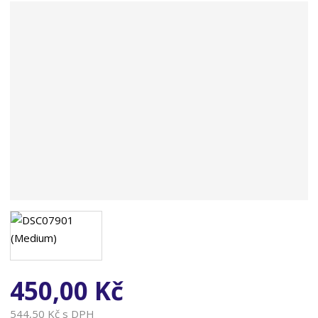
n
a
450,00 Kč
544,50 Kč s DPH