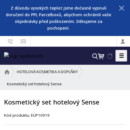
Z důvodu vysokých teplot jsme dočasně vypnuli
doručení do PPL Parcelboxů, abychom ochránili vaše
objednávky před poškozením. Děkujeme za
pochopení.
☰
V
y
h
Ú
HOTELOVÁ KOSMETIKA A DOPLŇKY
l
v
o
Kosmetický set hotelový Sense
e
d
d
n
a
Kosmetický set hotelový Sense
í
t
s
Kód produktu:
EUP10919
t
r
a