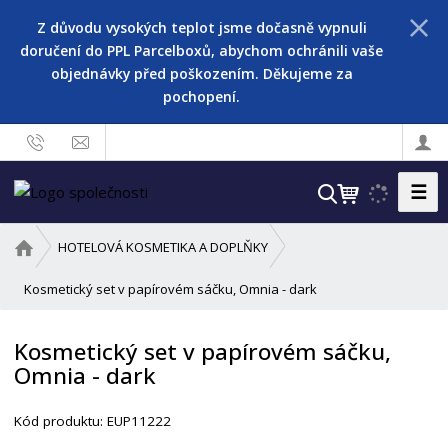
Z důvodu vysokých teplot jsme dočasně vypnuli
doručení do PPL Parcelboxů, abychom ochránili vaše
objednávky před poškozením. Děkujeme za
pochopení.
☰
V
y
h
Ú
HOTELOVÁ KOSMETIKA A DOPLŇKY
l
v
o
Kosmetický set v papírovém sáčku, Omnia - dark
e
d
d
n
a
Kosmetický set v papírovém sáčku,
í
t
Omnia - dark
s
t
r
Kód produktu:
EUP11222
a