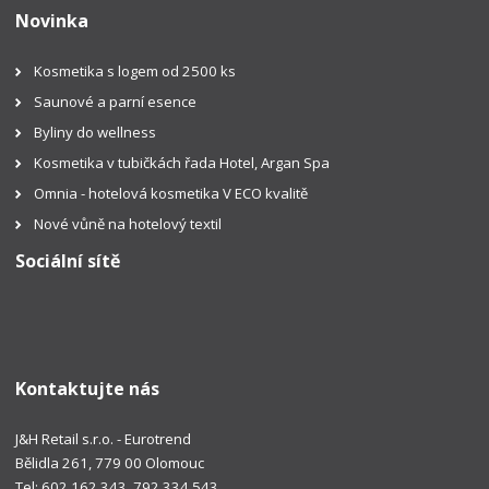
Novinka
Kosmetika s logem od 2500 ks
Saunové a parní esence
Byliny do wellness
Kosmetika v tubičkách řada Hotel, Argan Spa
Omnia - hotelová kosmetika V ECO kvalitě
Nové vůně na hotelový textil
Sociální sítě
Kontaktujte nás
J&H Retail s.r.o. - Eurotrend
Bělidla 261, 779 00 Olomouc
Tel: 602 162 343, 792 334 543