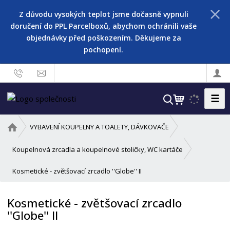
Z důvodu vysokých teplot jsme dočasně vypnuli
doručení do PPL Parcelboxů, abychom ochránili vaše
objednávky před poškozením. Děkujeme za
pochopení.
☰
V
y
h
Ú
VYBAVENÍ KOUPELNY A TOALETY, DÁVKOVAČE
l
v
o
e
Koupelnová zrcadla a koupelnové stoličky, WC kartáče
d
d
Kosmetické - zvětšovací zrcadlo ''Globe'' II
n
a
í
t
s
Kosmetické - zvětšovací zrcadlo
t
''Globe'' II
r
a