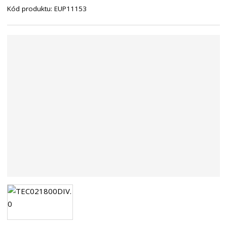
Kód produktu:
EUP11153
n
a