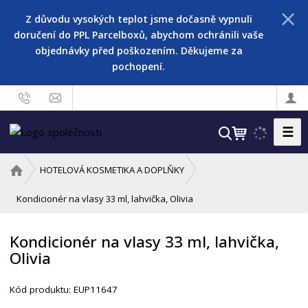
Z důvodu vysokých teplot jsme dočasně vypnuli
doručení do PPL Parcelboxů, abychom ochránili vaše
objednávky před poškozením. Děkujeme za
pochopení.
☰
V
y
h
Ú
HOTELOVÁ KOSMETIKA A DOPLŇKY
l
v
o
Kondicionér na vlasy 33 ml, lahvička, Olivia
e
d
d
n
a
Kondicionér na vlasy 33 ml, lahvička,
í
t
Olivia
s
t
r
Kód produktu:
EUP11647
a