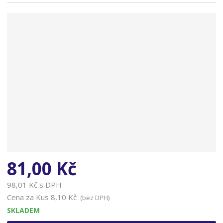
n
a
81,00 Kč
98,01 Kč s DPH
Cena za Kus
8,10 Kč
(bez DPH)
SKLADEM