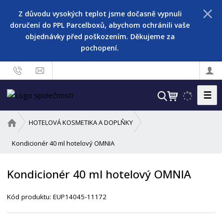
Z důvodu vysokých teplot jsme dočasně vypnuli
doručení do PPL Parcelboxů, abychom ochránili vaše
objednávky před poškozením. Děkujeme za
pochopení.
☰
V
y
h
Ú
HOTELOVÁ KOSMETIKA A DOPLŇKY
l
v
o
Kondicionér 40 ml hotelový OMNIA
e
d
d
n
a
Kondicionér 40 ml hotelový OMNIA
í
t
s
Kód produktu:
EUP14045-11172
t
r
a