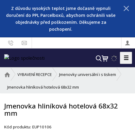
Z důvodu vysokých teplot jsme dočasně vypnuli
doručení do PPL Parcelboxů, abychom ochránili vaše
objednávky před poškozením. Děkujeme za
pochopení.
☰
V
y
h
Ú
VYBAVENÍ RECEPCE
Jmenovky universální i s tiskem
l
v
o
Jmenovka hliníková hotelová 68x32 mm
e
d
d
n
a
Jmenovka hliníková hotelová 68x32
í
t
mm
s
t
r
Kód produktu:
EUP10106
a