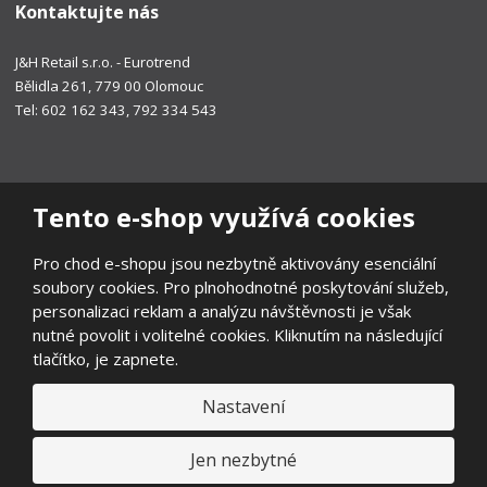
Kontaktujte nás
J&H Retail s.r.o. - Eurotrend
Bělidla 261, 779 00 Olomouc
Tel: 602 162 343, 792 334 543
Tento e-shop využívá cookies
Pro chod e-shopu jsou nezbytně aktivovány esenciální
soubory cookies. Pro plnohodnotné poskytování služeb,
personalizaci reklam a analýzu návštěvnosti je však
nutné povolit i volitelné cookies. Kliknutím na následující
tlačítko, je zapnete.
Nastavení
© 2026, EUROTREND
Prohlášení o přístupnosti
|
Ochrana osobních údajů
|
Mapa stránek
|
Všeobecné obchodní podmínky
|
Ochrana oznamovatelů
|
Jen nezbytné
Odstoupení od smlouvy