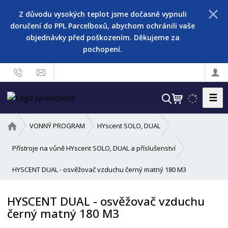
Z důvodu vysokých teplot jsme dočasně vypnuli
doručení do PPL Parcelboxů, abychom ochránili vaše
objednávky před poškozením. Děkujeme za
pochopení.
☰
V
y
h
Ú
VONNÝ PROGRAM
HYscent SOLO, DUAL
l
v
o
e
Přístroje na vůně HYscent SOLO, DUAL a příslušenství
d
d
HYSCENT DUAL - osvěžovač vzduchu černý matný 180 M3
n
a
í
t
s
HYSCENT DUAL - osvěžovač vzduchu
t
černý matný 180 M3
r
a