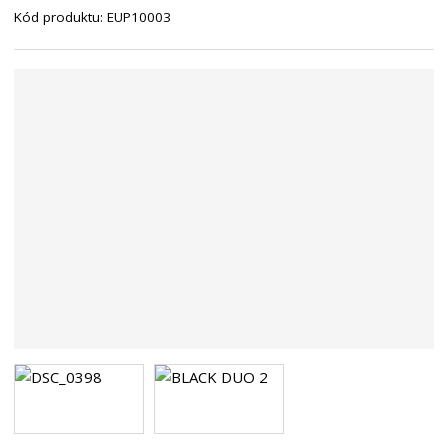
Kód produktu:
EUP10003
n
a