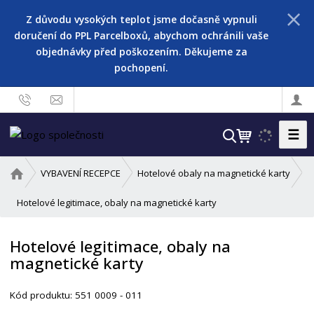
Z důvodu vysokých teplot jsme dočasně vypnuli
doručení do PPL Parcelboxů, abychom ochránili vaše
objednávky před poškozením. Děkujeme za
pochopení.
☰
V
y
h
Ú
VYBAVENÍ RECEPCE
Hotelové obaly na magnetické karty
l
v
o
Hotelové legitimace, obaly na magnetické karty
e
d
d
n
a
Hotelové legitimace, obaly na
í
t
magnetické karty
s
t
r
Kód produktu:
551 0009 - 011
a