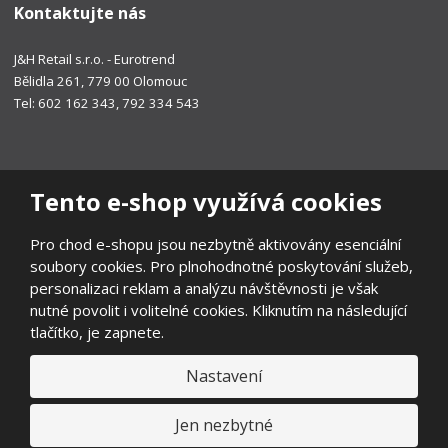
Kontaktujte nás
J&H Retail s.r.o. - Eurotrend
Bělidla 261, 779 00 Olomouc
Tel: 602 162 343, 792 334 543
Tento e-shop využívá cookies
Pro chod e-shopu jsou nezbytně aktivovány esenciální
soubory cookies. Pro plnohodnotné poskytování služeb,
personalizaci reklam a analýzu návštěvnosti je však
nutné povolit i volitelné cookies. Kliknutím na následující
tlačítko, je zapnete.
Nastavení
© 2026, EUROTREND
Prohlášení o přístupnosti
|
Ochrana osobních údajů
|
Mapa stránek
|
Všeobecné obchodní podmínky
|
Ochrana oznamovatelů
|
Jen nezbytné
Odstoupení od smlouvy