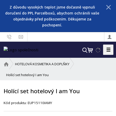
Z důvodu vysokých teplot jsme dočasně vypnuli
doručení do PPL Parcelboxů, abychom ochránili vaše
objednávky před poškozením. Děkujeme za
pochopení.
☰
V
y
h
Ú
HOTELOVÁ KOSMETIKA A DOPLŇKY
l
v
o
Holící set hotelový I am You
e
d
d
n
a
Holící set hotelový I am You
í
t
s
Kód produktu:
EUP15110IAMY
t
r
a