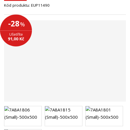
n
Kód produktu:
EUP11490
a
-28
%
Ušetříte
91,00 Kč