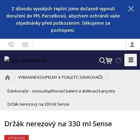
Z důvodu vysokých teplot jsme dočasně vypnuli
doručení do PPL Parcelboxů, abychom ochránili vaše
objednávky před poškozením. Děkujeme za
pochopení.
☰
V
y
h
Ú
VYBAVENÍ KOUPELNY A TOALETY, DÁVKOVAČE
l
v
o
e
Dávkovače - znovudoplňovací balení a dolévací kanystry
d
d
Držák nerezový na 330 ml Sense
n
a
í
t
s
Držák nerezový na 330 ml Sense
t
r
VÝPRODEJ
a