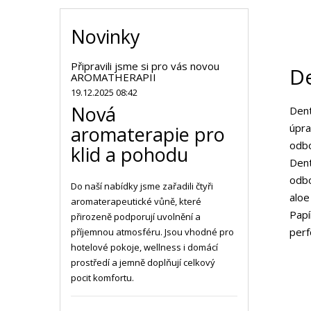
Novinky
Připravili jsme si pro vás novou
De
AROMATHERAPII
19.12.2025 08:42
Nová
Dent
úpra
aromaterapie pro
odb
klid a pohodu
Dent
odbo
Do naší nabídky jsme zařadili čtyři
aloe
aromaterapeutické vůně, které
Papí
přirozeně podporují uvolnění a
perf
příjemnou atmosféru. Jsou vhodné pro
hotelové pokoje, wellness i domácí
prostředí a jemně doplňují celkový
pocit komfortu.