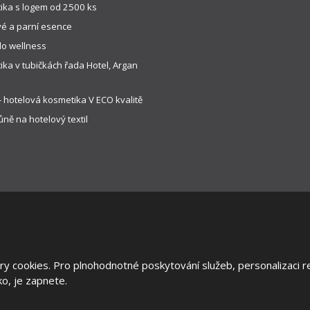
ika s logem od 2500 ks
é a parní esence
do wellness
ka v tubičkách řada Hotel, Argan
 hotelová kosmetika V ECO kvalitě
ně na hotelový textil
y cookies. Pro plnohodnotné poskytování služeb, personalizaci re
 stránek
|
Všeobecné obchodní podmínky
|
Ochrana oznamovatelů
|
Ods
tko, je zapnete.