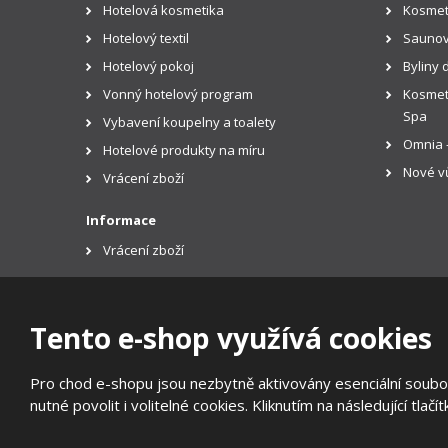
Hotelová kosmetika
Kosmet
Hotelový textil
Saunov
Hotelový pokoj
Byliny 
Vonný hotelový program
Kosmeti
Spa
Vybavení koupelny a toalety
Omnia -
Hotelové produkty na míru
Nové vů
Vrácení zboží
Informace
Vrácení zboží
Tento e-shop využívá cookies
© 2026, EUROTREND
Pro chod e-shopu jsou nezbytně aktivovány esenciální soubor
Prohlášení o přístupnosti
|
Ochrana osobních údajů
|
Mapa
nutné povolit i volitelné cookies. Kliknutím na následující tlačí
E
B
VYROBILA
R