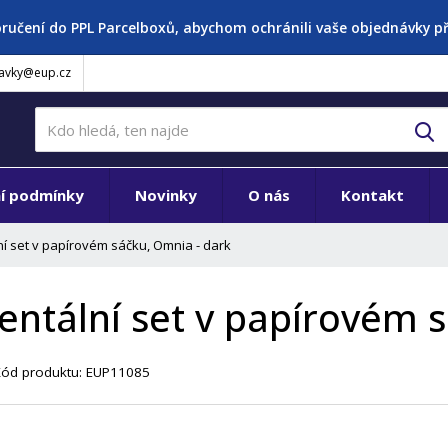
oručení do PPL Parcelboxů, abychom ochránili vaše objednávky 
avky@eup.cz
V
í podmínky
Novinky
O nás
Kontakt
í set v papírovém sáčku, Omnia - dark
entální set v papírovém 
Kód produktu:
EUP11085