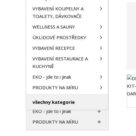
HOTELOVÝ TEXTIL
n
VYBAVENÍ KOUPELNY A
a
VONNÝ PROGRAM
TOALETY, DÁVKOVAČE
VYBAVENÍ HOTELOVÉHO
WELLNESS A SAUNY
POKOJE, PANTOFLE
ÚKLIDOVÉ PROSTŘEDKY
VYBAVENÍ KOUPELNY A
VYBAVENÍ RECEPCE
TOALETY, DÁVKOVAČE
VYBAVENÍ RESTAURACE A
WELLNESS A SAUNY
KUCHYNĚ
ÚKLIDOVÉ PROSTŘEDKY
EKO - jde to i jinak
VYBAVENÍ RECEPCE
PRODUKTY NA MÍRU
VYBAVENÍ RESTAURACE A
KUCHYNĚ
všechny kategorie
EKO - jde to i jinak
PRODUKTY NA MÍRU