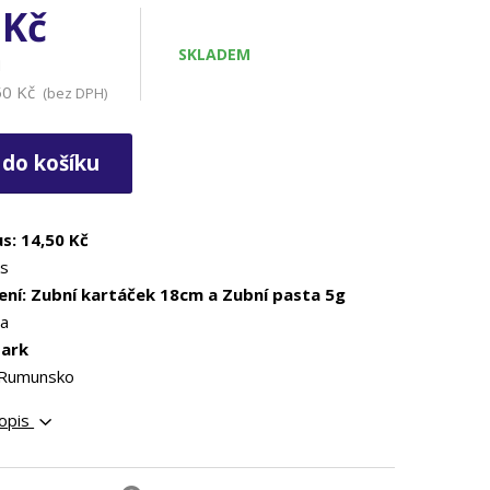
 Kč
e
SKLADEM
H
50 Kč
(bez DPH)
 do košíku
us: 14,50 Kč
ks
ení: Zubní kartáček 18cm a Zubní pasta 5g
ia
Dark
 Rumunsko
popis