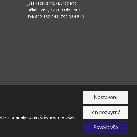
J&H Retail s.r.o. - Eurotrend
Bělidla 261, 779 00 Olomouc
Tel: 602 162 343, 792 334 543
Nastavení
Jen nezbytné
klam a analýzu návštěvnosti je však
toupení od smlouvy
Povolit vše