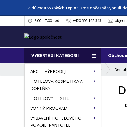
Z důvodu vysokých teplot jsme dočasně vypnuli d
8.00 -17.00 hod
+420 602 162 343
objedn
VYBERTE SI KATEGORII
Obchodn
Ú
Dentáln
HOTELOVÁ KOSMETIKA A DOPLŇKY
AKCE - VÝPRODEJ
v
HOTELOVÁ KOSMETIKA A
o
D
d
DOPLŇKY
VŠECHNY KATEGORIE
n
HOTELOVÝ TEXTIL
í
AKCE - VÝPRODEJ
s
VONNÝ PROGRAM
t
HOTELOVÁ KOSMETIKA A
VYBAVENÍ HOTELOVÉHO
r
DOPLŇKY
POKOJE, PANTOFLE
a