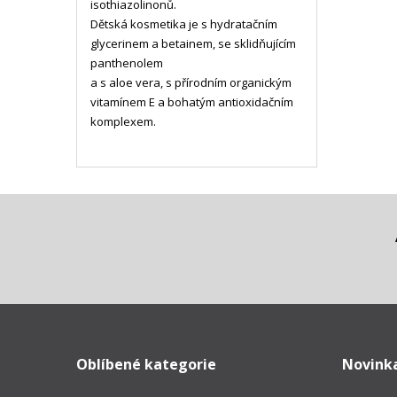
isothiazolinonů.
Dětská kosmetika je s hydratačním
glycerinem a betainem, se sklidňujícím
panthenolem
a s aloe vera, s přírodním organickým
vitamínem E a bohatým antioxidačním
komplexem.
Oblíbené kategorie
Novink