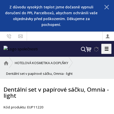
Z důvodu vysokých teplot jsme dočasně vypnuli
doručení do PPL Parcelboxů, abychom ochránili vaše
objednávky před poškozením. Děkujeme za
pochopení.
☰
V
y
h
Ú
HOTELOVÁ KOSMETIKA A DOPLŇKY
l
v
o
Dentální set v papírové sáčku, Omnia - light
e
d
d
n
a
Dentální set v papírové sáčku, Omnia -
í
t
light
s
t
r
Kód produktu:
EUP11220
a