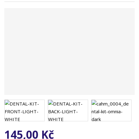
n
a
145,00 Kč