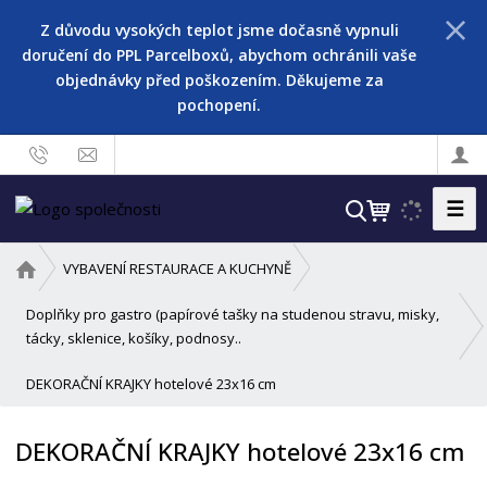
Z důvodu vysokých teplot jsme dočasně vypnuli
doručení do PPL Parcelboxů, abychom ochránili vaše
objednávky před poškozením. Děkujeme za
pochopení.
☰
V
y
h
Ú
VYBAVENÍ RESTAURACE A KUCHYNĚ
l
v
o
Doplňky pro gastro (papírové tašky na studenou stravu, misky,
e
d
tácky, sklenice, košíky, podnosy..
d
n
a
DEKORAČNÍ KRAJKY hotelové 23x16 cm
í
t
s
t
DEKORAČNÍ KRAJKY hotelové 23x16 cm
r
a