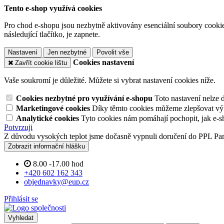
Tento e-shop využívá cookies
Pro chod e-shopu jsou nezbytně aktivovány esenciální soubory cookies
následující tlačítko, je zapnete.
Nastavení
Jen nezbytné
Povolit vše
Cookies nastavení
Zavřít cookie lištu
Vaše soukromí je důležité. Můžete si vybrat nastavení cookies níže.
Cookies nezbytné pro využívání e-shopu
Toto nastavení nelze 
Marketingové cookies
Díky těmto cookies můžeme zlepšovat výko
Analytické cookies
Tyto cookies nám pomáhají pochopit, jak e-s
Potvrzuji
Z důvodu vysokých teplot jsme dočasně vypnuli doručení do PPL Pa
Zobrazit informační hlášku
8.00 -17.00 hod
+420 602 162 343
objednavky@eup.cz
Přihlásit se
Vyhledat