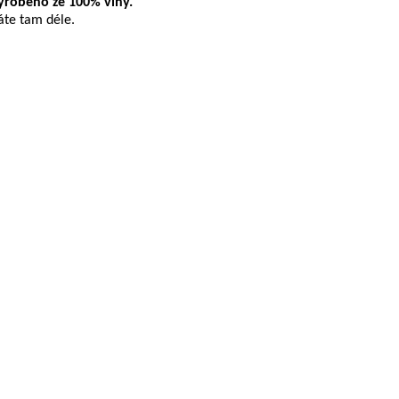
vyrobeno ze 100% vlny.
váte tam déle.