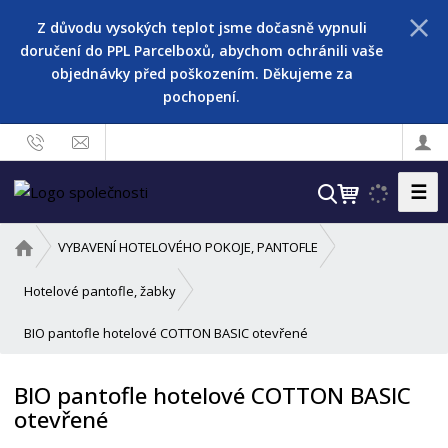
Z důvodu vysokých teplot jsme dočasně vypnuli
doručení do PPL Parcelboxů, abychom ochránili vaše
objednávky před poškozením. Děkujeme za
pochopení.
☰
V
y
h
Ú
VYBAVENÍ HOTELOVÉHO POKOJE, PANTOFLE
l
v
o
e
Hotelové pantofle, žabky
d
d
BIO pantofle hotelové COTTON BASIC otevřené
n
a
í
t
s
BIO pantofle hotelové COTTON BASIC
t
otevřené
r
a