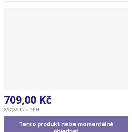
n
a
709,00 Kč
857,89 Kč s DPH
Tento produkt nelze momentálně
objednat