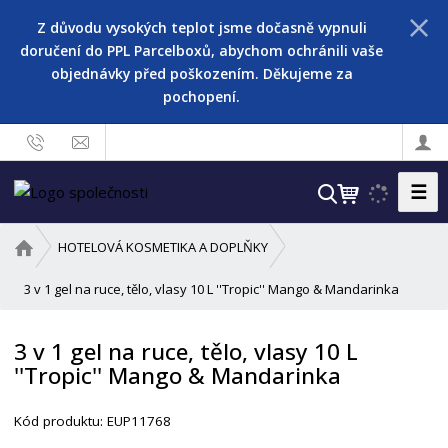
Z důvodu vysokých teplot jsme dočasně vypnuli
doručení do PPL Parcelboxů, abychom ochránili vaše
objednávky před poškozením. Děkujeme za
pochopení.
☰
V
y
h
Ú
HOTELOVÁ KOSMETIKA A DOPLŇKY
l
v
o
3 v 1 gel na ruce, tělo, vlasy 10 L ''Tropic'' Mango & Mandarinka
e
d
d
n
a
3 v 1 gel na ruce, tělo, vlasy 10 L
í
t
''Tropic'' Mango & Mandarinka
s
t
r
Kód produktu:
EUP11768
a