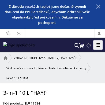
Z důvodu vysokých teplot jsme dočasně vypnuli
doručení do PPL Parcelboxů, abychom ochránili vaše
objednávky před poškozením. Děkujeme za
pochopení.
☰
V
y
h
Ú
VYBAVENÍ KOUPELNY A TOALETY, DÁVKOVAČE
l
v
o
e
Dávkovače - znovudoplňovací balení a dolévací kanystry
d
d
3-in-1 10 L ''HAY!''
n
a
í
t
s
3-in-1 10 L ''HAY!''
t
r
Kód produktu:
EUP11984
a